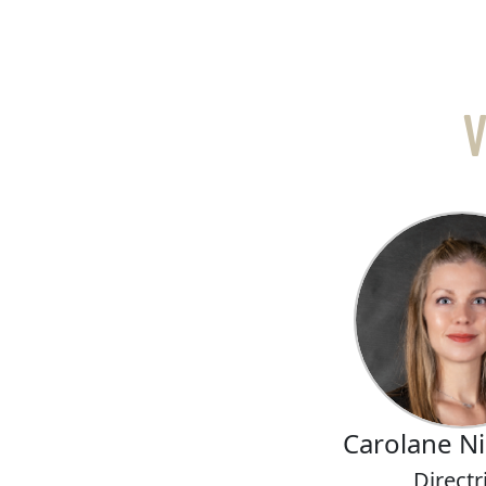
V
Carolane N
Directr