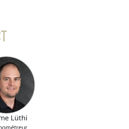
CT
me Lüthi
nométreur