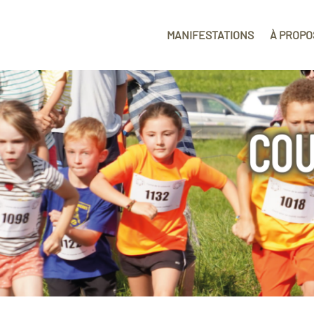
MANIFESTATIONS
À PROPO
L
G
COU