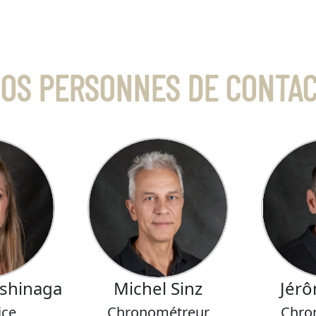
OS PERSONNES DE CONTA
ishinaga
Michel Sinz
Jérô
ice
Chronométreur
Chro