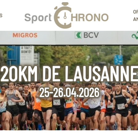
O
S
A
20KM DE LAUSANN
25-26.04.2026