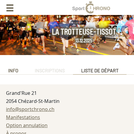
☰
LA TROTTEUSE-TISSOT
13.12.2025
INFO
INSCRIPTIONS
LISTE DE DÉPART
Grand'Rue 21
2054 Chézard-St-Martin
info@sportchrono.ch
Manifestations
Option annulation
À propos