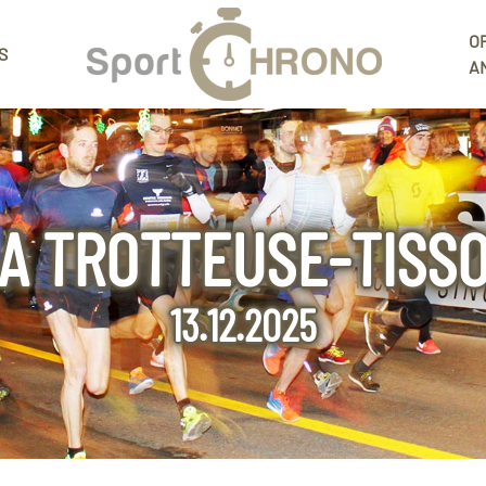
O
S
A
A TROTTEUSE-TISS
13.12.2025